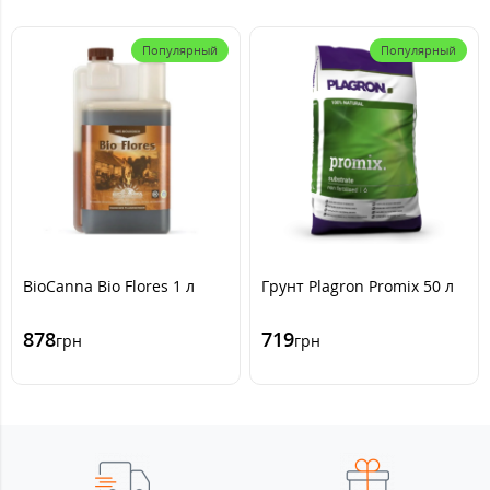
Популярный
Популярный
BioCanna Bio Flores 1 л
Грунт Plagron Promix 50 л
878
719
грн
грн