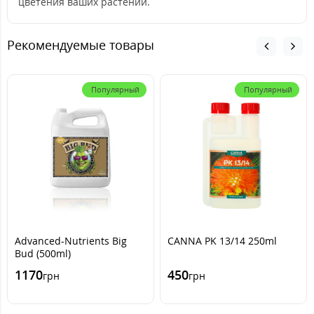
цветения ваших растений.
Рекомендуемые товары
Популярный
Популярный
Advanced-Nutrients Big
CANNA PK 13/14 250ml
Bud (500ml)
1170
450
грн
грн