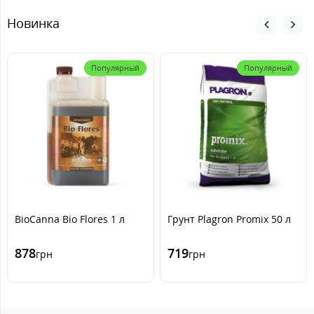
Новинка
Популярный
Популярный
BioCanna Bio Flores 1 л
Грунт Plagron Promix 50 л
878
719
грн
грн