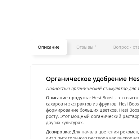
1
Описание
Отзывы
Вопрос - от
Органическое удобрение Hesi
Полностью органический стимулятор для 
Описание продукта:
Hesi Boost - это выс
сахаров и экстрактов из фруктов. Hesi Bo
формирование больших цветков. Hesi Boos
росту. Этот мощный органический раствор
других культурах.
Дозировка:
Для начала цветения рекоменду
литр питательного раствора как внекорне