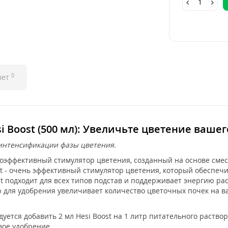
0
вет
 Boost (500 мл): Увеличьте цветение вашег
интенсификации фазы цветения.
окоэффективный стимулятор цветения, созданный на основе сме
ost - очень эффективный стимулятор цветения, который обеспеч
t подходит для всех типов подстав и поддерживает энергию ра
 для удобрения увеличивает количество цветочных почек на ва
ется добавить 2 мл Hesi Boost на 1 литр питательного раствора
вое удобрение.