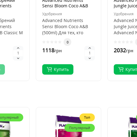
обрений
Advanced Nutrients
Advanced N
rients
Sensi Bloom Coco A&B
Jungle Juic
B Classic M
(500ml)
Удобрения
Удобрения
обрений
Advanced Nutrients
Advanced N
rients
Sensi Bloom Coco A&B
Jungle Juic
B Classic M
(500ml) Для тех, кто
Advanced N
обрений
страстно увлечен
Jungle Juic
0
.
садоводством и ..
это высок..
1118
2032
грн
грн
о
Купить
Купи
опулярный
Топ
Популярный