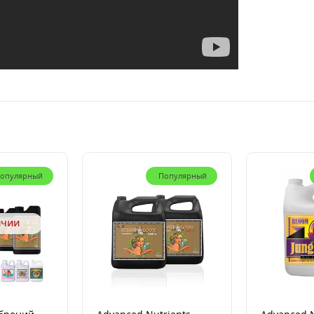
опулярный
Популярный
ичии