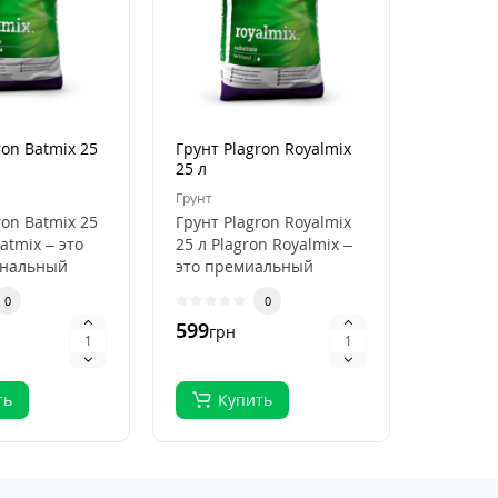
ron Batmix 25
Грунт Plagron Royalmix
Кокосов
25 л
Plagron
50 л
Грунт
Кокосови
ron Batmix 25
Грунт Plagron Royalmix
Кокосов
atmix – это
25 л Plagron Royalmix –
Plagron
ональный
это премиальный
50 л Pla
ля
субстрат для
Premium
0
0
кого
органического в..
высокок
599
796
грн
грн
.
ть
Купить
Ку