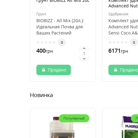
Грунт BIOBIZZ All Mix 20L
Комплект уд
Advanced Nut
Sensi Coco A&
Грунт
Удобрения
BIOBIZZ - All Mix (20л.):
Комплект уд
Идеальная Почва для
Advanced Nut
Ваших Растений
Sensi Coco A&
Основные
Комплект уд
0
0
характеристики: Со..
Advanced Nu.
400
6171
грн
грн
Продано
Продан
Новинка
Популярный
П