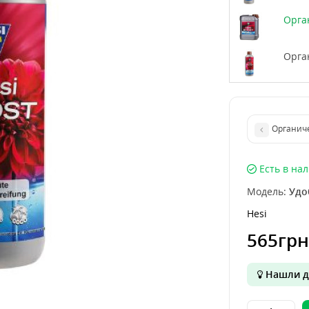
Орга
Орга
Органиче
Есть в на
Модель:
Удо
Hesi
565грн
Нашли д