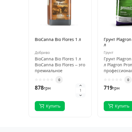
BioCanna Bio Flores 1 л
Грунт Plagron
л
Добриво
Грунт
BioCanna Bio Flores 1 л
Грунт Plagron
BioCanna Bio Flores – это
л Plagron Pro
премиальное
профессиона
органическое
субстрат для
0
0
удобрение для ст..
выращивани
878
719
грн
грн
растений, ..
Купить
Купить