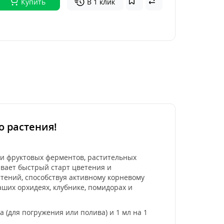
Купить
В 1 клик
о растения!
си фруктовых ферментов, растительных
ивает быстрый старт цветения и
стений, способствуя активному корневому
ших орхидеях, клубнике, помидорах и
 (для погружения или полива) и 1 мл на 1