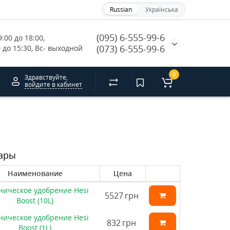
Russian
Українська
(095) 6-555-99-6
:00 до 18:00, 
(073) 6-555-99-6
0 до 15:30, Вс- выходной
0
Здравствуйте,
войдите в кабинет
ары
Наименование
Цена
ническое удобрение Hesi
5527
грн
Boost (10L)
ническое удобрение Hesi
832
грн
Boost (1L)