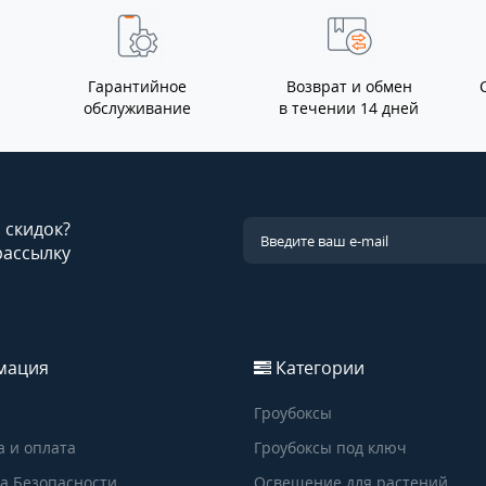
Гарантийное
Возврат и обмен
обслуживание
в течении 14 дней
и скидок?
рассылку
мация
Категории
Гроубоксы
а и оплата
Гроубоксы под ключ
а Безопасности
Освещение для растений