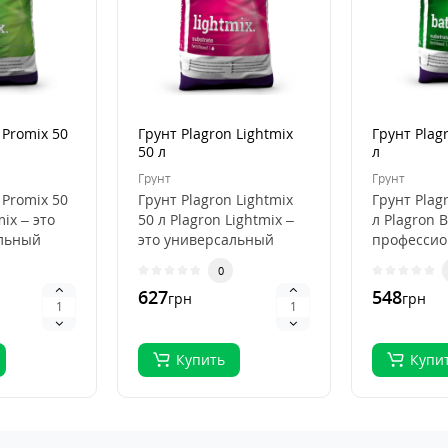
 Promix 50
Грунт Plagron Lightmix
Грунт Plag
50 л
л
Грунт
Грунт
 Promix 50
Грунт Plagron Lightmix
Грунт Plag
mix – это
50 л Plagron Lightmix –
л Plagron B
льный
это универсальный
професси
субстрат для рассады и
субстрат д
0
я
выращивания..
органичес
627
548
грн
грн
выращива.
Купить
Купи