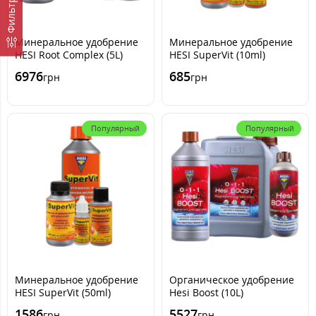
Фильтр
Минеральное удобрение
Минеральное удобрение
HESI Root Complex (5L)
HESI SuperVit (10ml)
6976
685
грн
грн
Популярный
Популярный
Минеральное удобрение
Органическое удобрение
HESI SuperVit (50ml)
Hesi Boost (10L)
1586
5527
грн
грн