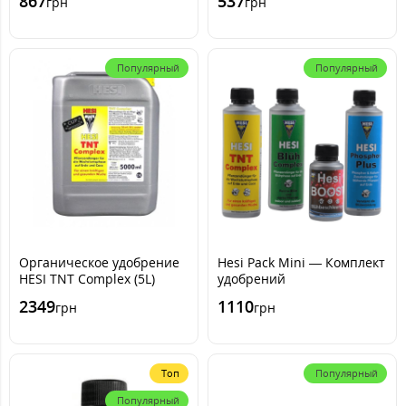
867
537
грн
грн
Популярный
Популярный
Органическое удобрение
Hesi Pack Mini — Комплект
HESI TNT Complex (5L)
удобрений
2349
1110
грн
грн
Топ
Популярный
Популярный