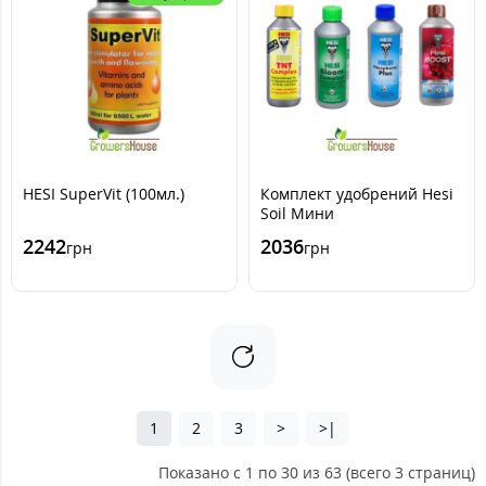
HESI SuperVit (100мл.)
Комплект удобрений Hesi
Soil Мини
2242
2036
грн
грн
1
2
3
>
>|
Показано с 1 по 30 из 63 (всего 3 страниц)