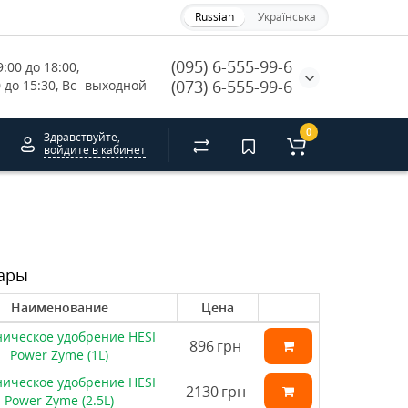
Russian
Українська
(095) 6-555-99-6
:00 до 18:00, 
(073) 6-555-99-6
0 до 15:30, Вс- выходной
0
Здравствуйте,
войдите в кабинет
ары
Наименование
Цена
ическое удобрение HESI
896
грн
Power Zyme (1L)
ическое удобрение HESI
2130
грн
Power Zyme (2.5L)