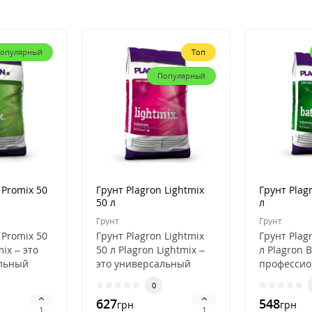
опулярный
Топ
Популярный
 Promix 50
Грунт Plagron Lightmix
Грунт Plag
50 л
л
Грунт
Грунт
 Promix 50
Грунт Plagron Lightmix
Грунт Plag
mix – это
50 л Plagron Lightmix –
л Plagron B
льный
это универсальный
професси
субстрат для рассады и
субстрат д
0
я
выращивания..
органичес
627
548
грн
грн
выращива.