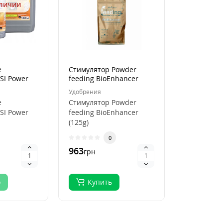
аличии
е
Стимулятор Powder
SI Power
feeding BioEnhancer
(125g)
Удобрения
е
Стимулятор Powder
SI Power
feeding BioEnhancer
(125g)
я Чистота
Функциональность и
0
я Здоровых
практическое
963
грн
применение Стимул..
о
Купить