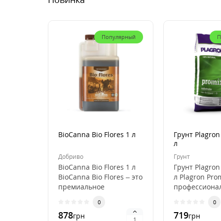
Популярный
П
BioCanna Bio Flores 1 л
Грунт Plagron
л
Добриво
Грунт
BioCanna Bio Flores 1 л
Грунт Plagron
BioCanna Bio Flores – это
л Plagron Pro
премиальное
профессиона
органическое
субстрат для
0
0
удобрение для ст..
выращивани
878
719
грн
грн
растений, ..