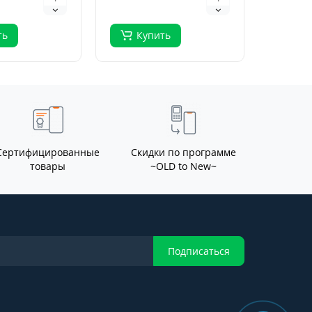
ть
Купить
Ку
Сертифицированные
Скидки по программе
товары
~OLD to New~
Подписаться