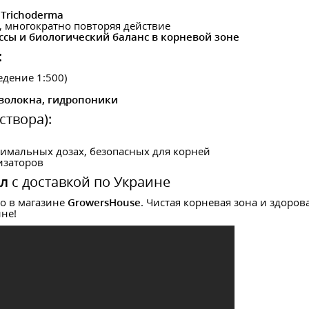
Trichoderma
, многократно повторяя действие
сы и биологический баланс в корневой зоне
:
едение 1:500)
 волокна, гидропоники
створа):
имальных дозах, безопасных для корней
изаторов
мл
с доставкой по Украине
 в магазине
GrowersHouse
. Чистая корневая зона и здоро
ине!