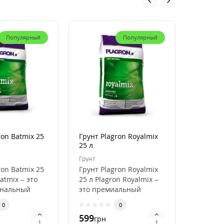
Популярный
Популярный
ron Batmix 25
Грунт Plagron Royalmix
Кокосов
25 л
Plagron
50 л
Грунт
Кокосови
ron Batmix 25
Грунт Plagron Royalmix
Кокосов
atmix – это
25 л Plagron Royalmix –
Plagron
ональный
это премиальный
50 л Pla
ля
субстрат для
Premium
0
0
кого
органического в..
высокок
599
796
грн
грн
.