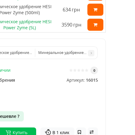
ическое удобрение HESI
634
грн
Power Zyme (500ml)
ическое удобрение HESI
3590
грн
Power Zyme (5L)
ское удобрение HESI Power Zyme (2.5L)
Минеральное удобрение HESI Root Complex (500ml)
личии
0
брения
Артикул:
16015
ешевле ?
Купить
В 1 клик