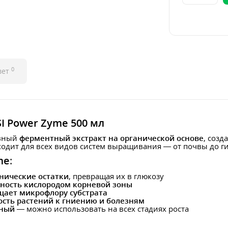
0
вет
I Power Zyme 500 мл
ивный
ферментный экстракт на органической основе
, соз
дходит для всех видов систем выращивания — от почвы до г
me
:
нические остатки
, превращая их в глюкозу
ность кислородом корневой зоны
ащает микрофлору субстрата
ость растений к гниению и болезням
ьный
— можно использовать на всех стадиях роста