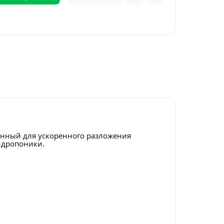
данный для ускоренного разложения
идропоники.