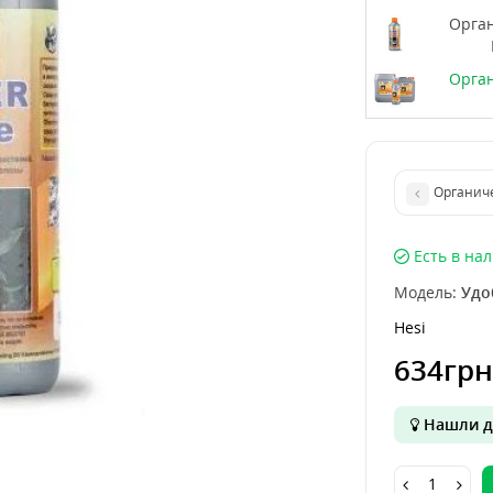
Орган
Орган
Органиче
Есть в на
Модель:
Удо
Hesi
634грн
Нашли д