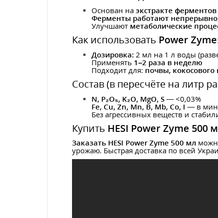
Основан на
экстракте ферментов 
Ферменты работают непрерывно
Улучшают
метаболические процес
Как использовать
Power Zyme
Дозировка:
2 мл на 1 л воды (разв
Применять
1–2 раза в неделю
Подходит для:
почвы, кокосового
Состав (в пересчёте на литр ра
N, P₂O₅, K₂O, MgO, S
— <0,03%
Fe, Cu, Zn, Mn, B, Mb, Co, I
— в мин
Без агрессивных веществ и стабил
Купить
HESI Power Zyme 500 
Заказать HESI Power Zyme 500 мл
можно
урожаю. Быстрая доставка по всей Укра