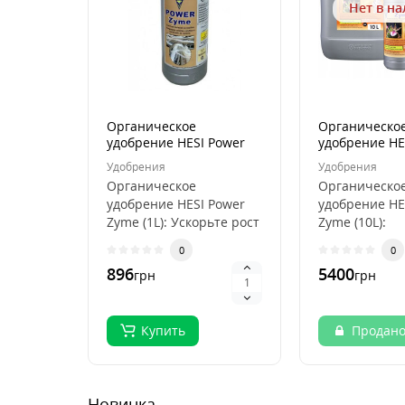
Нет в н
Органическое
Органическо
удобрение HESI Power
удобрение HE
Zyme (1L)
Zyme (10L)
Удобрения
Удобрения
Органическое
Органическо
удобрение HESI Power
удобрение HE
Zyme (1L): Ускорьте рост
Zyme (10L):
и качество растений!
Максимальна
0
0
Приведите ва..
Субстрата дл
896
5400
грн
грн
Растений ..
Купить
Продан
Новинка