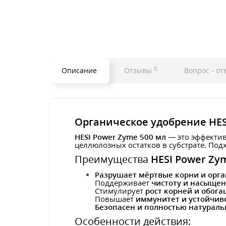
0
Описание
Отзывы
Вопрос - от
Органическое удобрение HES
HESI Power Zyme 500 мл
— это эффект
целлюлозных остатков в субстрате. По
Преимущества
HESI Power Zy
Разрушает мёртвые корни и орга
Поддерживает
чистоту и насыщен
Стимулирует
рост корней и обог
Повышает
иммунитет и устойчив
Безопасен и полностью натурал
Особенности действия: