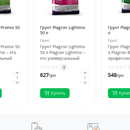
 Promix 50
Грунт Plagron Lightmix
Грунт Plag
50 л
л
Грунт
Грунт
 Promix 50
Грунт Plagron Lightmix
Грунт Plag
mix – это
50 л Plagron Lightmix –
л Plagron B
льный
это универсальный
професси
субстрат для рассады и
субстрат д
0
я
выращивания..
органичес
627
548
грн
грн
выращива.
Купить
Купи