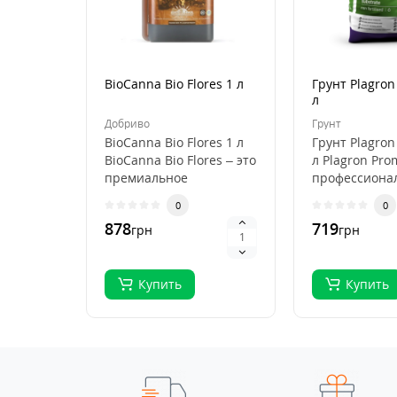
BioCanna Bio Flores 1 л
Грунт Plagron
л
Добриво
Грунт
BioCanna Bio Flores 1 л
Грунт Plagron
BioCanna Bio Flores – это
л Plagron Pro
премиальное
профессиона
органическое
субстрат для
0
0
удобрение для ст..
выращивани
878
719
грн
грн
растений, ..
Купить
Купить