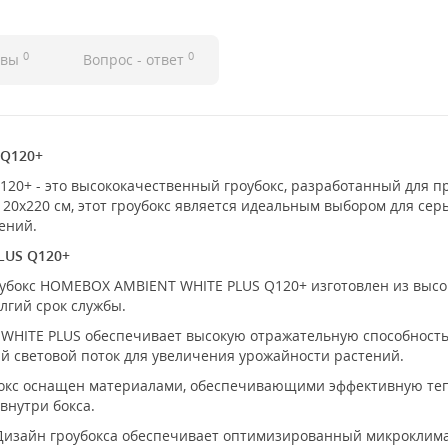
0
0
ывы
Вопрос - ответ
 Q120+
20+ - это высококачественный гроубокс, разработанный для 
20x220 см, этот гроубокс является идеальным выбором для сер
ений.
LUS Q120+
убокс HOMEBOX AMBIENT WHITE PLUS Q120+ изготовлен из высо
лгий срок службы.
WHITE PLUS обеспечивает высокую отражательную способность 
й световой поток для увеличения урожайности растений.
окс оснащен материалами, обеспечивающими эффективную теп
внутри бокса.
изайн гроубокса обеспечивает оптимизированный микроклимат