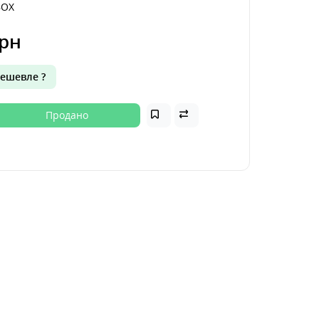
OX
рн
ешевле ?
Продано