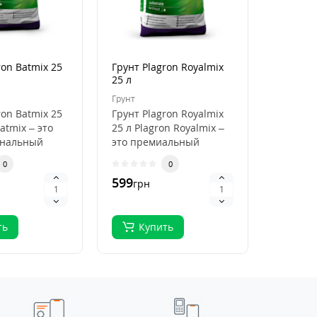
ron Batmix 25
Грунт Plagron Royalmix
Кокосов
25 л
Plagron
50 л
Грунт
Кокосови
ron Batmix 25
Грунт Plagron Royalmix
Кокосов
atmix – это
25 л Plagron Royalmix –
Plagron
ональный
это премиальный
50 л Pla
ля
субстрат для
Premium
0
0
кого
органического в..
высокок
599
796
грн
грн
.
ть
Купить
Ку