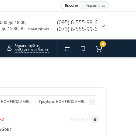
Russian
Українська
(095) 6-555-99-6
:00 до 18:00, 
(073) 6-555-99-6
0 до 15:30, Вс- выходной
0
Здравствуйте,
войдите в кабинет
с HOMEBOX AMBIENT WHITE Q120, PAR 120x120 x200cm
Гроубокс HOMEBOX AMBIENT WHITE PLUS Q150+, PAR 
ии
0
убокс