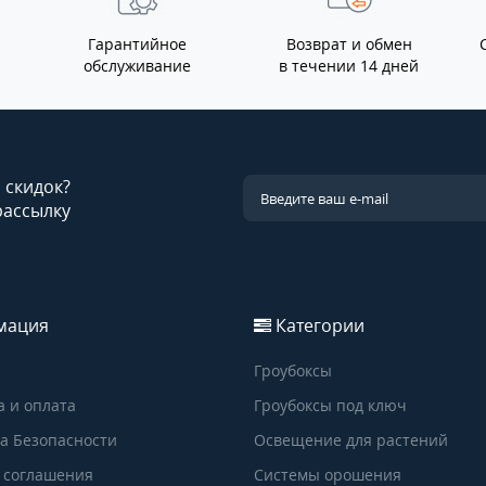
Гарантийное
Возврат и обмен
обслуживание
в течении 14 дней
и скидок?
рассылку
мация
Категории
Гроубоксы
а и оплата
Гроубоксы под ключ
а Безопасности
Освещение для растений
 соглашения
Системы орошения