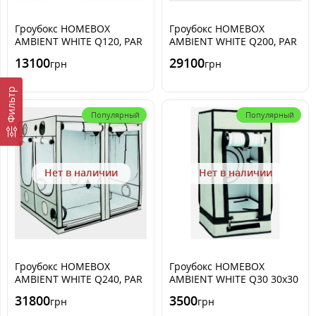
Гроубокс HOMEBOX
Гроубокс HOMEBOX
AMBIENT WHITE Q120, PAR
AMBIENT WHITE Q200, PAR
120x120 x200cm
200x200 x200cm
13100
29100
грн
грн
Фильтр
Популярный
Популярный
Нет в наличии
Нет в наличии
Гроубокс HOMEBOX
Гроубокс HOMEBOX
AMBIENT WHITE Q240, PAR
AMBIENT WHITE Q30 30x30
240x240 x200cm
x60cm
31800
3500
грн
грн