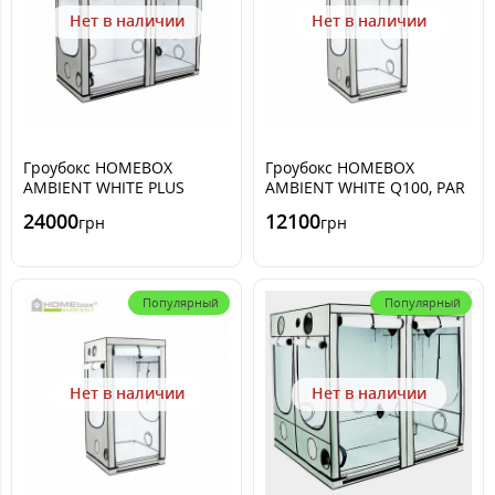
Нет в наличии
Нет в наличии
Гроубокс HOMEBOX
Гроубокс HOMEBOX
AMBIENT WHITE PLUS
AMBIENT WHITE Q100, PAR
R240+, PAR 240x120
100x100 x200cm
24000
12100
грн
грн
x220cm
Популярный
Популярный
Нет в наличии
Нет в наличии