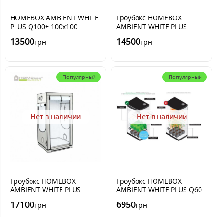
HOMEBOX AMBIENT WHITE
Гроубокс HOMEBOX
PLUS Q100+ 100x100
AMBIENT WHITE PLUS
x220cm Гроубокс
Q120+, PAR 120x120
13500
14500
грн
грн
x220cm
Популярный
Популярный
Нет в наличии
Нет в наличии
Гроубокс HOMEBOX
Гроубокс HOMEBOX
AMBIENT WHITE PLUS
AMBIENT WHITE PLUS Q60
Q150+, PAR 150x150
60x60 x160cm
17100
6950
грн
грн
x220cm