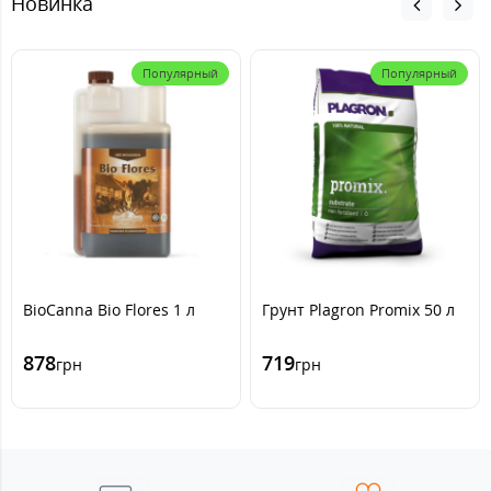
Новинка
Популярный
Популярный
BioCanna Bio Flores 1 л
Грунт Plagron Promix 50 л
878
719
грн
грн