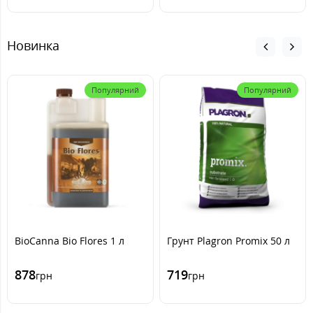
Новинка
Популярний
Популярний
BioCanna Bio Flores 1 л
Грунт Plagron Promix 50 л
878
719
грн
грн