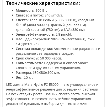
Технические характеристики:
Мощность:
300 Вт.
Световой поток:
840 µmol/s.
Спектр:
Теплый белый (2800-3000 К), холодный
белый (4800-5000 К), красный (660-665 нм),
дальний красный (730 нм), и UVA (380 нм).
Энергоэффективность:
2,8 µmol/J.
Площадь покрытия:
90x90 см (вегетация), 75x75
см (цветение).
Система охлаждения:
Алюминиевые радиаторы и
раздельные светодиодные модули.
Срок службы:
50 000 часов.
Совместимость:
Поддержка iConnect Smart
Controller и других систем управления.
Размеры:
630x580x100 мм.
Вес:
5,5 кг.
LED лампа Mars Hydro FC-E3000 — это универсальное и
энергоэффективное решение для освещения растений
на всех стадиях роста. Полный спектр света, высокая
эффективность и возможность гибкого управления
делают её идеальным выбором для тех, кто хочет