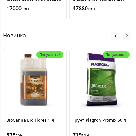
17000
47880
грн
грн
Новинка
Популярный
Популярный
BioCanna Bio Flores 1 л
Грунт Plagron Promix 50 л
878
719
грн
грн