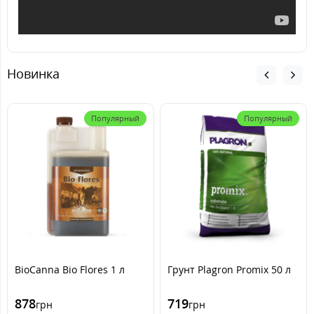
Новинка
Популярный
Популярный
BioCanna Bio Flores 1 л
Грунт Plagron Promix 50 л
878
719
грн
грн