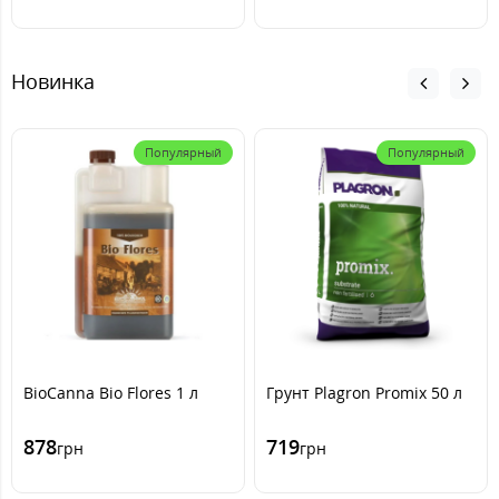
Новинка
Популярный
Популярный
BioCanna Bio Flores 1 л
Грунт Plagron Promix 50 л
878
719
грн
грн