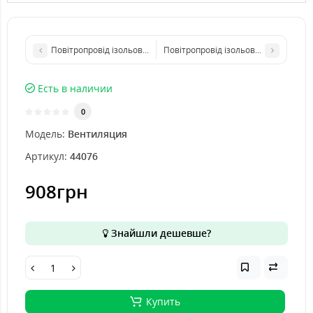
Повітропровід ізольований 5"(125мм)\7.6м
Повітропровід ізольований 8"(200м
Есть в наличии
0
Модель:
Вентиляция
Артикул:
44076
908грн
Знайшли дешевше?
Купить