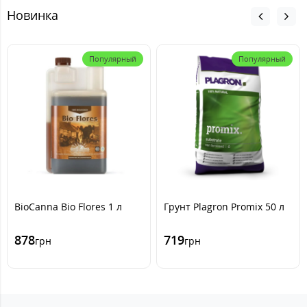
Новинка
Популярный
Популярный
BioCanna Bio Flores 1 л
Грунт Plagron Promix 50 л
878
719
грн
грн